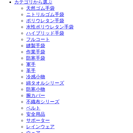
カテゴリから選ぶ
天然ゴム手袋
ニトリルゴム手袋
ポリウレタン手袋
水性ポリウレタン手袋
ハイブリッド手袋
フルコート
縫製手袋
作業手袋
防寒手袋
軍手
革手
冷感小物
綿タオルシリーズ
防寒小物
腕カバー
不織布シリーズ
ベルト
安全用品
サポーター
レインウェア
ウェア