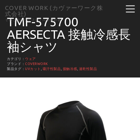
COVER WORK (カヴァーワーク株
式会社)
TMF-575700
そのこだわりがスタイルを決める。
AERSECTA 接触冷感長
袖シャツ
カテゴリ：
ウェア
ブランド：
COVERWORK
製品タグ：
UVカット
,
吸汗性製品
,
接触冷感
,
速乾性製品