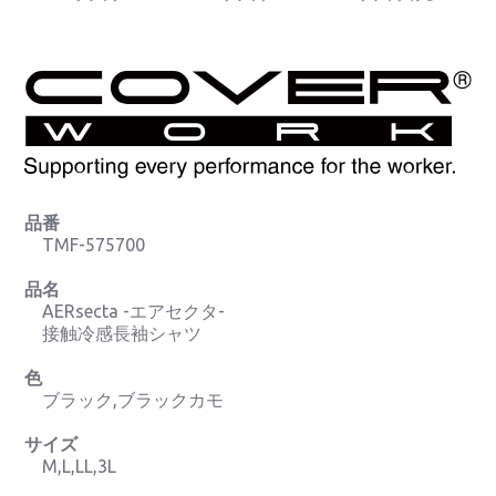
品番
TMF-575700
品名
AERsecta -エアセクタ-
接触冷感長袖シャツ
色
ブラック,ブラックカモ
サイズ
M,L,LL,3L