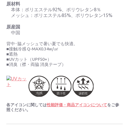
原材料
本体：ポリエステル92%、ポリウレタン8％
メッシュ：ポリエステル85%、ポリウレタン15%
原産国
中国
背中･脇メッシュで暑い夏でも快適。
■接触冷感 Q-MAX0.34w/㎠
■遮熱
■UVカット（UPF50+）
■消臭（襟・両脇 消臭テープ）
各アイコンに関しては
性能評価・商品アイコンについて
をご参
照ください。