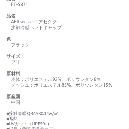
FT-5871
品名
AERsecta -エアセクタ-
接触冷感ヘッドキャップ
色
ブラック
サイズ
フリー
原材料
本体：ポリエステル92%、ポリウレタン8％
メッシュ：ポリエステル85%、ポリウレタン15%
原産国
中国
■接触冷感 Q-MAX0.34w/㎠
■遮熱
■UVカット（UPF50+）
■消臭（前頭 消臭テープ）