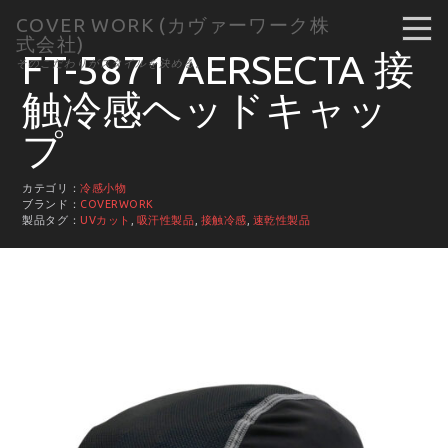
COVER WORK (カヴァーワーク株
式会社)
FT-5871 AERSECTA 接
そのこだわりがスタイルを決める。
触冷感ヘッドキャッ
プ
カテゴリ：
冷感小物
ブランド：
COVERWORK
製品タグ：
UVカット
,
吸汗性製品
,
接触冷感
,
速乾性製品