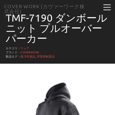
COVER WORK (カヴァーワーク株
式会社)
TMF-7190 ダンボール
そのこだわりがスタイルを決める。
ニット プルオーバー
パーカー
カテゴリ：
ウェア
ブランド：
COVERWORK
製品タグ：
吸汗性製品
,
帯電抑制製品