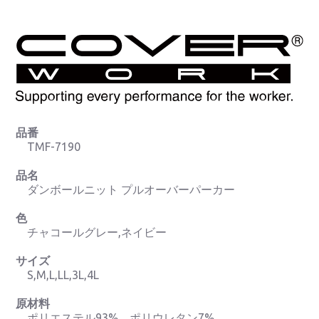
品番
TMF-7190
品名
ダンボールニット プルオーバーパーカー
色
チャコールグレー,ネイビー
サイズ
S,M,L,LL,3L,4L
原材料
ポリエステル93%、ポリウレタン7%