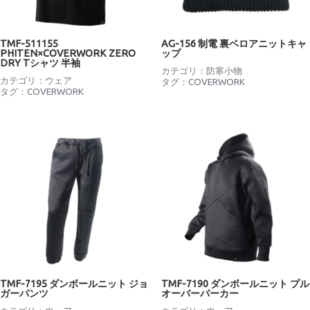
TMF-511155
AG-156 制電 裏ベロアニットキャ
PHITEN×COVERWORK ZERO
ップ
DRY Tシャツ 半袖
カテゴリ：
防寒小物
カテゴリ：
ウェア
タグ：
COVERWORK
タグ：
COVERWORK
TMF-7195 ダンボールニット ジョ
TMF-7190 ダンボールニット プル
ガーパンツ
オーバーパーカー