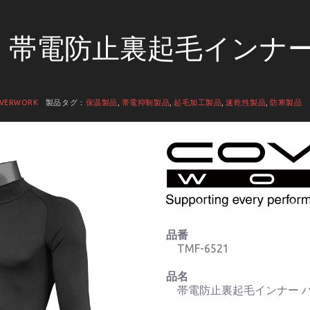
521 帯電防止裏起毛インナ
VERWORK
製品タグ：
保温製品
,
帯電抑制製品
,
起毛加工製品
,
速乾性製品
,
防寒製品
品番
TMF-6521
品名
帯電防止裏起毛インナー 