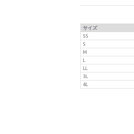
サイズ
SS
S
M
L
LL
3L
4L