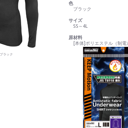
色
ブラック
サイズ
SS～4L
原材料
[本体]ポリエステル（制電
ブラック