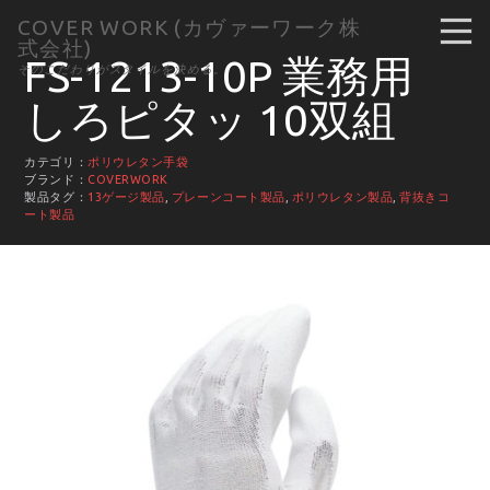
COVER WORK (カヴァーワーク株
式会社)
FS-1213-10P 業務用
そのこだわりがスタイルを決める。
しろピタッ 10双組
カテゴリ：
ポリウレタン手袋
ブランド：
COVERWORK
製品タグ：
13ゲージ製品
,
プレーンコート製品
,
ポリウレタン製品
,
背抜きコ
ート製品