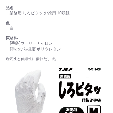
品名
業務用 しろピタッ お徳用 10双組
色
白
原材料
[手袋]ウーリーナイロン
[手のひら樹脂]ポリウレタン
通気性と伸縮性に優れた手袋。