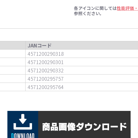
各アイコンに関しては
性能評価
参照ください。
JANコード
4571200290318
4571200290301
4571200290332
4571200295757
4571200295764