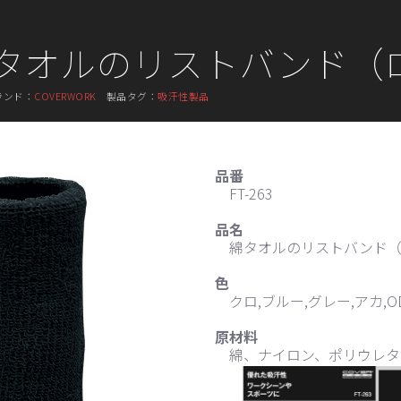
3 綿タオルのリストバンド
ランド：
COVERWORK
製品タグ：
吸汗性製品
品番
FT-263
品名
綿タオルのリストバンド
色
クロ,ブルー,グレー,アカ,O
原材料
綿、ナイロン、ポリウレタ