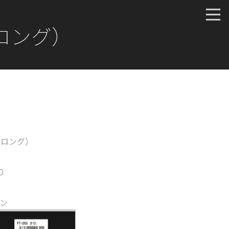
（ロング）
（ロング）
D
ン