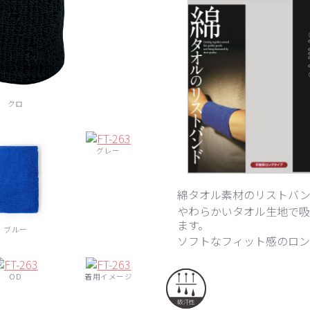
クロ
グレー
綿タオル素材のリストバ
やわらかいタオル生地で吸
ます。
ブルー
ソフトなフィット感のロ
OD
着用イメージ