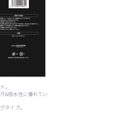
ンド。
汗&吸水性に優れてい
ングタイプ。