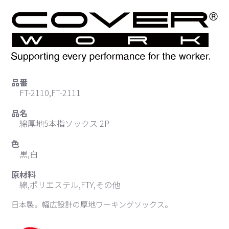
品番
FT-2110,FT-2111
品名
綿厚地5本指ソックス 2P
色
黒,白
原材料
綿,ポリエステル,FTY,その他
日本製。幅広設計の厚地ワーキングソックス。