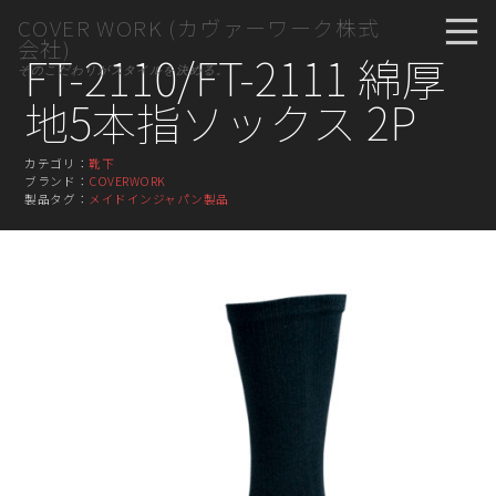
COVER WORK (カヴァーワーク株式
会社)
FT-2110/FT-2111 綿厚
そのこだわりがスタイルを決める。
地5本指ソックス 2P
カテゴリ：
靴下
ブランド：
COVERWORK
製品タグ：
メイドインジャパン製品