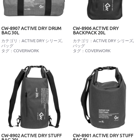
CW-8907 ACTIVE DRY DRUM
CW-8906 ACTIVE DRY
BAG 30L
BACKPACK 20L
カテゴリ：
ACTIVE DRY シリーズ
,
カテゴリ：
ACTIVE DRY シリーズ
,
バッグ
バッグ
タグ：
COVERWORK
タグ：
COVERWORK
CW-8902 ACTIVE DRY STUFF
CW-8901 ACTIVE DRY STUFF
BAG 20L
BAG 8L