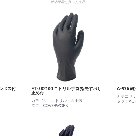
耐油機能を持った製品
エンボス付
FT-382100 ニトリル手袋 指先すべり
A-936
止め付
カテゴリ
カテゴリ：
ニトリルゴム手袋
タグ：
AO
タグ：
COVERWORK