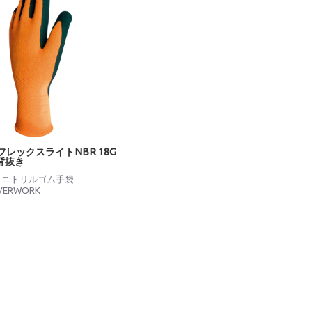
0 フレックスライトNBR 18G
背抜き
：
ニトリルゴム手袋
VERWORK