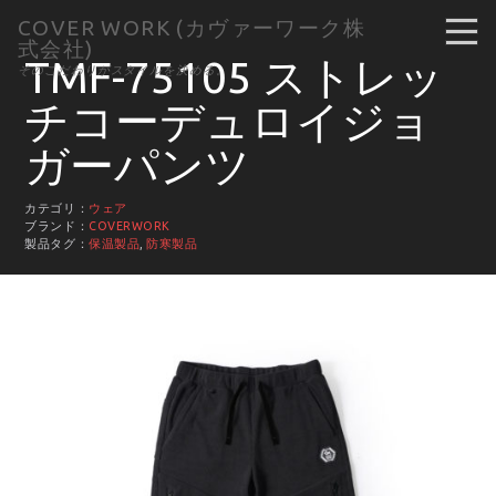
COVER WORK (カヴァーワーク株
式会社)
TMF-75105 ストレッ
そのこだわりがスタイルを決める。
チコーデュロイジョ
ガーパンツ
カテゴリ：
ウェア
ブランド：
COVERWORK
製品タグ：
保温製品
,
防寒製品