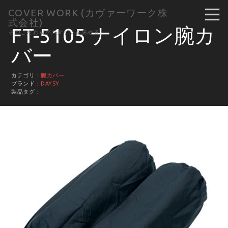
COVER WORK (カヴァーワーク株
式会社)
FT-5105 ナイロン腕カ
そのこだわりがスタイルを決める。
バー
カテゴリ：
腕カバー
ブランド：
DAYSY
製品タグ：