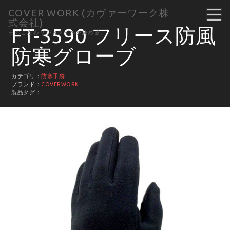
COVER WORK (カヴァーワーク株
式会社)
FT-3590 フリース防風
そのこだわりがスタイルを決める。
防寒グローブ
カテゴリ：
防寒手袋
ブランド：
COVERWORK
製品タグ：