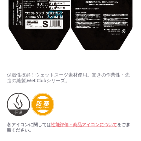
保温性抜群！ウェットスーツ素材使用。驚きの作業性・先
進の縫製,Wet Clubシリーズ。
各アイコンに関しては
性能評価・商品アイコンについて
をご参
照ください。