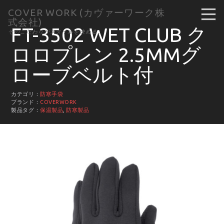
COVER WORK (カヴァーワーク株
式会社)
FT-3502 WET CLUB ク
そのこだわりがスタイルを決める。
ロロプレン 2.5MMグ
ローブベルト付
カテゴリ：
防寒手袋
ブランド：
COVERWORK
製品タグ：
保温製品
,
防寒製品