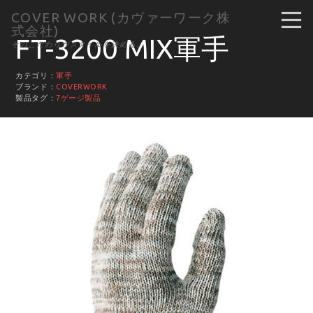
COVER WORK (カヴァーワーク株
式会社)
FT-3200 MIX軍手
そのこだわりがスタイルを決める。
カテゴリ：
軍手
ブランド：
COVERWORK
製品タグ：
7ゲージ製品