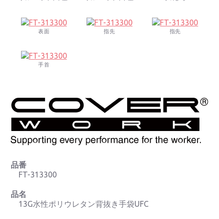
表面
指先
指先
手首
品番
FT-313300
品名
13G水性ポリウレタン背抜き手袋UFC