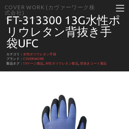
COVER WORK (カヴァーワーク株
式会社)
FT-313300 13G水性ポ
そのこだわりがスタイルを決める。
リウレタン背抜き手
袋UFC
カテゴリ：
水性ポリウレタン手袋
ブランド：
COVERWORK
製品タグ：
13ゲージ製品
,
水性ポリウレタン製品
,
背抜きコート製品