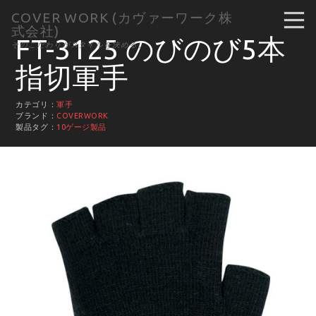
COVER WORK (カヴァーワーク株
式会社)
FT-3125 のびのび5本
そのこだわりがスタイルを決める。
指切軍手
カテゴリ：
軍手
ブランド：
COVERWORK
製品タグ：
10ゲージ製品