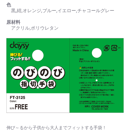
色
黒,紺,オレンジ,ブルー,イエロー,チャコールグレー
原材料
アクリル,ポリウレタン
伸び～るから子供から大人までフィットする手袋！