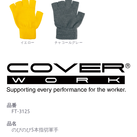
イエロー
チャコールグレー
品番
FT-3125
品名
のびのび5本指切軍手