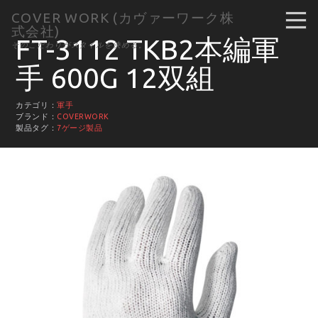
COVER WORK (カヴァーワーク株
式会社)
FT-3112 TKB2本編軍
そのこだわりがスタイルを決める。
手 600G 12双組
カテゴリ：
軍手
ブランド：
COVERWORK
製品タグ：
7ゲージ製品