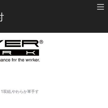
付
1双組,やわらか軍手す