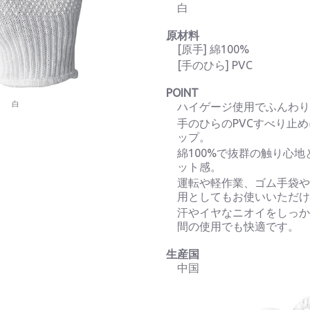
白
原材料
[原手] 綿100%
[手のひら] PVC
POINT
白
ハイゲージ使用でふんわ
手のひらのPVCすべり止
ップ。
綿100%で抜群の触り心
ット感。
運転や軽作業、ゴム手袋
用としてもお使いいただ
汗やイヤなニオイをしっ
間の使用でも快適です。
生産国
中国