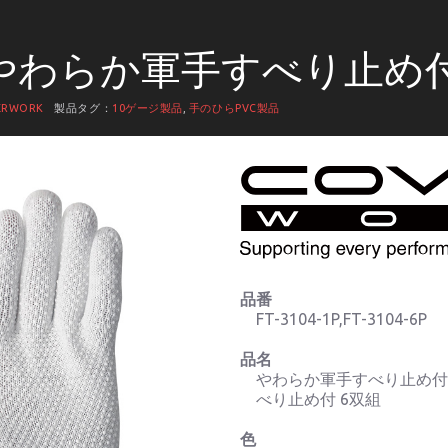
04 やわらか軍手すべり止め
ERWORK
製品タグ：
10ゲージ製品
,
手のひらPVC製品
品番
FT-3104-1P,FT-3104-6P
品名
やわらか軍手すべり止め付 
べり止め付 6双組
色