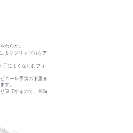
りやわらか。
めによりグリップ力をア
地と手によくなじむフィ
やビニール手袋の下履き
けます。
かり吸収するので、長時