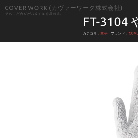
COVER WORK (カヴァーワーク株式会社)
そのこだわりがスタイルを決める。
FT-31
カテゴリ：
軍手
ブランド：
COV