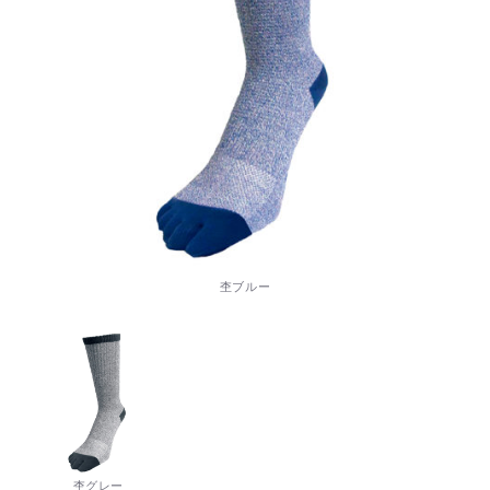
杢ブルー
杢グレー