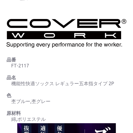
品番
FT-2117
品名
機能性快適ソックス レギュラー五本指タイプ 2P
色
杢ブルー,杢グレー
原材料
綿,ポリエステル