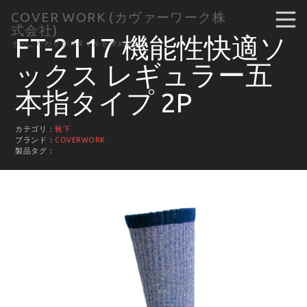
COVER WORK (カヴァーワーク株
式会社)
FT-2117 機能性快適ソ
そのこだわりがスタイルを決める。
ックス レギュラー五
本指タイプ 2P
カテゴリ：
靴下
ブランド：
COVERWORK
製品タグ：