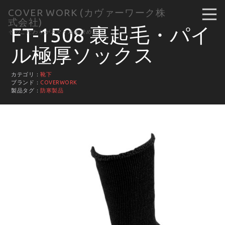
COVER WORK (カヴァーワーク株
式会社)
FT-1508 裏起毛・パイ
そのこだわりがスタイルを決める。
ル極厚ソックス
カテゴリ：
靴下
ブランド：
COVERWORK
製品タグ：
防寒製品