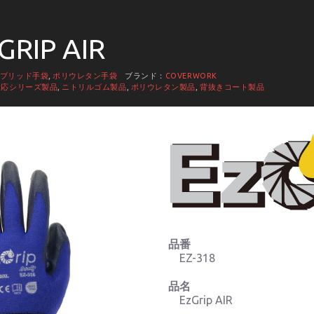
GRIP AIR
ブリッド手袋
,
ポリウレタン手袋
ブランド：
COVERWORK
対応シリーズ製品
,
ニトリルゴム製品
,
ポリウレタン製品
,
背抜きコート製品
品番
EZ-318
品名
EzGrip AIR