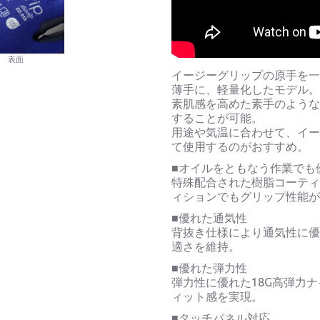
表面
イージーグリップの原手を
薄手に、軽量化したモデル
素肌感を高めた素手のよう
することが可能。
用途や気温に合わせて、イ
て使用するのがおすすめ。
■オイルをともなう作業でも
特殊配合された樹脂コーテ
ィションでもグリップ性能
■優れた通気性
背抜き仕様により通気性に
適さを維持。
■優れた弾力性
弾力性に優れた18G高弾力
ィット感を実現。
■タッチパネル対応