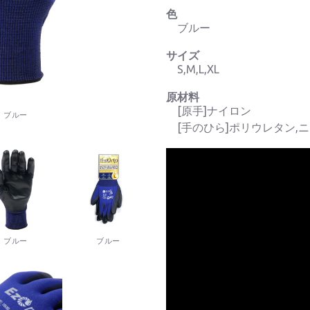
色
ブルー
サイズ
S,M,L,XL
原材料
[原手]ナイロン
ブルー
[手のひら]ポリウレタン,
ブルー
ブルー