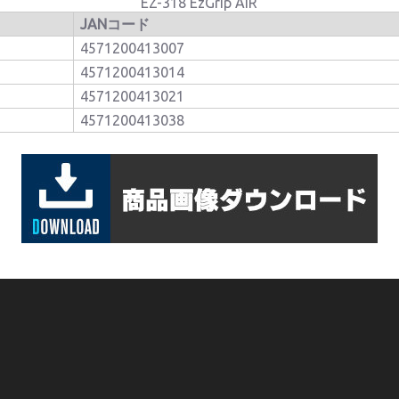
EZ-318 EzGrip AIR
JANコード
4571200413007
4571200413014
4571200413021
4571200413038