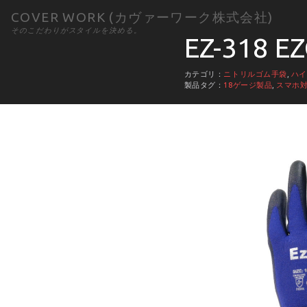
COVER WORK (カヴァーワーク株式会社)
そのこだわりがスタイルを決める。
EZ-318 EZ
カテゴリ：
ニトリルゴム手袋
,
ハイ
製品タグ：
18ゲージ製品
,
スマホ