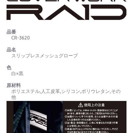
品番
CR-3620
品名
スリップレスメッシュグローブ
色
白×黒
原材料
ポリエステル,人工皮革,シリコン,ポリウレタン,その
他