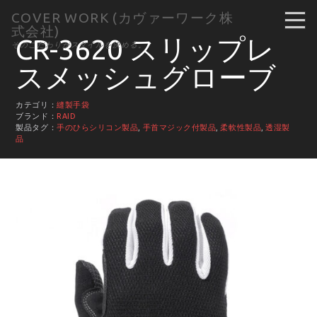
COVER WORK (カヴァーワーク株
式会社)
CR-3620 スリップレ
そのこだわりがスタイルを決める。
スメッシュグローブ
カテゴリ：
縫製手袋
ブランド：
RAID
製品タグ：
手のひらシリコン製品
,
手首マジック付製品
,
柔軟性製品
,
透湿製
品