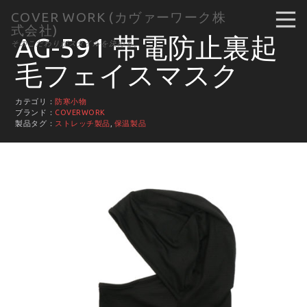
COVER WORK (カヴァーワーク株
式会社)
AG-591 帯電防止裏起
そのこだわりがスタイルを決める。
毛フェイスマスク
カテゴリ：
防寒小物
ブランド：
COVERWORK
製品タグ：
ストレッチ製品
,
保温製品