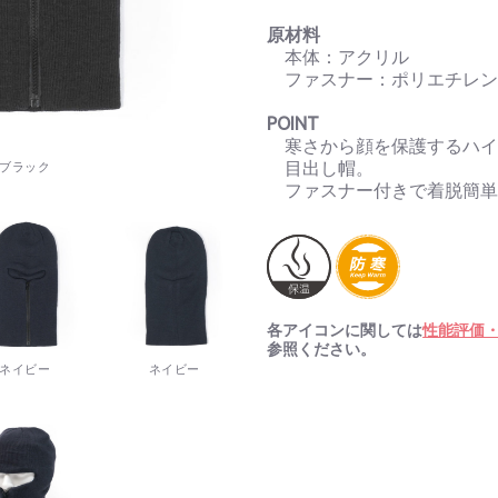
原材料
本体：アクリル
ファスナー：ポリエチレ
POINT
寒さから顔を保護するハ
目出し帽。
ブラック
ファスナー付きで着脱簡
各アイコンに関しては
性能評価
参照ください。
ネイビー
ネイビー