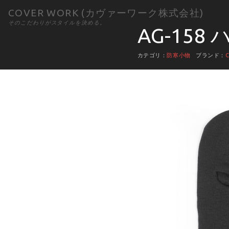
COVER WORK (カヴァーワーク株式会社)
そのこだわりがスタイルを決める。
AG-15
カテゴリ：
防寒小物
ブランド：