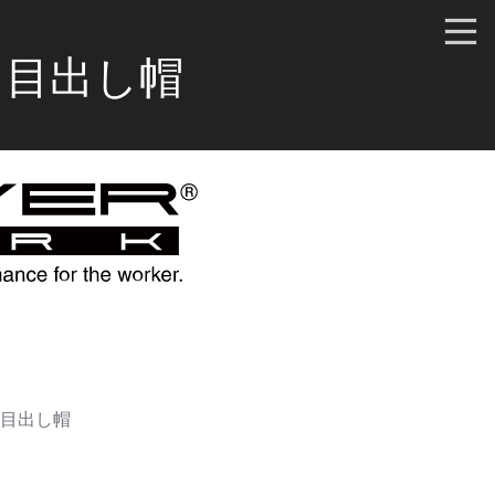
き目出し帽
き目出し帽