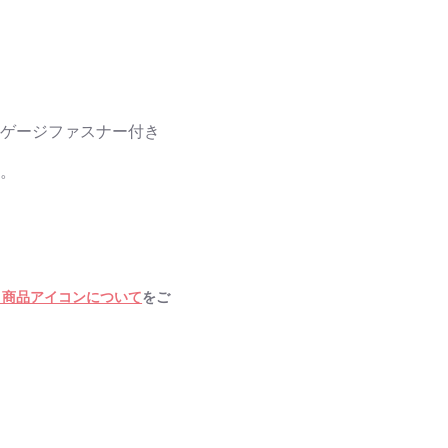
ン
イゲージファスナー付き
単。
・商品アイコンについて
をご