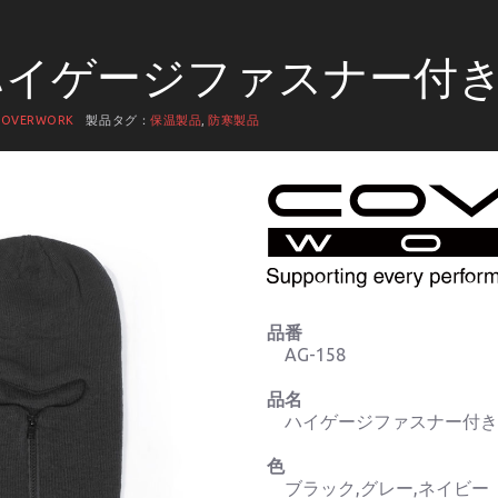
8 ハイゲージファスナー付
COVERWORK
製品タグ：
保温製品
,
防寒製品
品番
AG-158
品名
ハイゲージファスナー付
色
ブラック,グレー,ネイビー