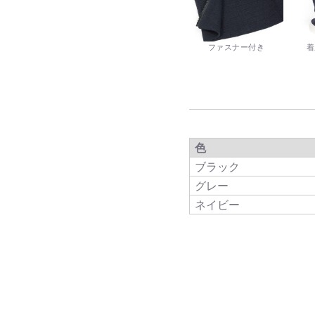
ファスナー付き
着
色
ブラック
グレー
ネイビー