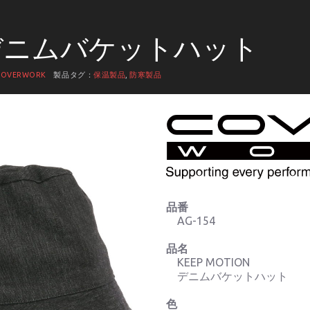
4 デニムバケットハット
COVERWORK
製品タグ：
保温製品
,
防寒製品
品番
AG-154
品名
KEEP MOTION
デニムバケットハット
色