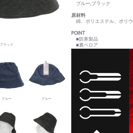
ブルー,ブラック
原材料
綿、ポリエステル、ポリ
POINT
■防寒製品
■裏ベロア
ブラック
ブルー
ブルー