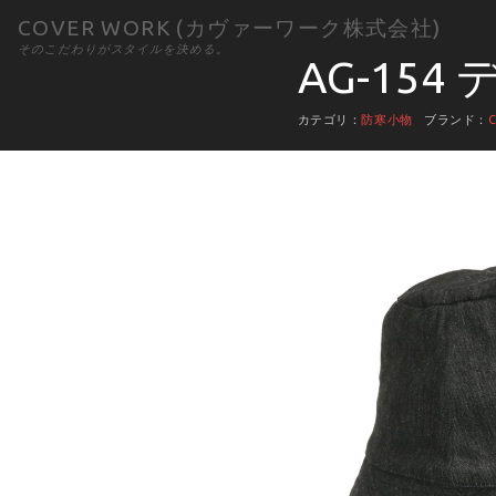
COVER WORK (カヴァーワーク株式会社)
そのこだわりがスタイルを決める。
AG-15
カテゴリ：
防寒小物
ブランド：