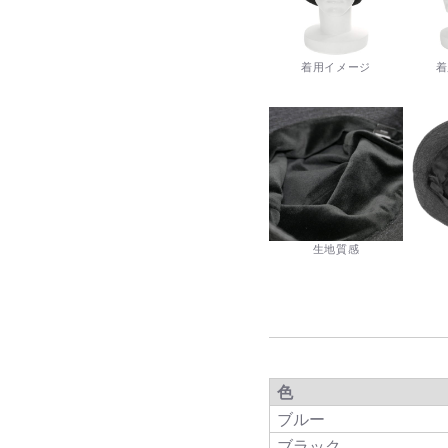
着用イメージ
着
生地質感
色
ブルー
ブラック