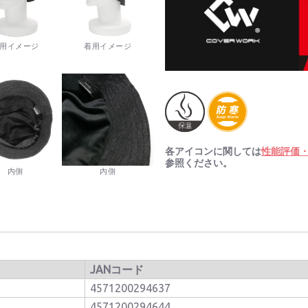
用イメージ
着用イメージ
各アイコンに関しては
性能評価
参照ください。
内側
内側
JANコード
4571200294637
4571200294644