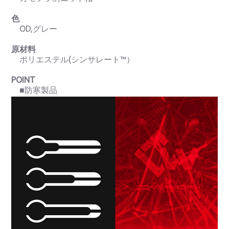
色
OD,グレー
原材料
ポリエステル(シンサレート™）
POINT
■防寒製品