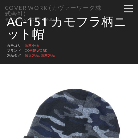
COVER WORK (カヴァーワーク株
式会社)
AG-151 カモフラ柄ニ
そのこだわりがスタイルを決める。
ット帽
カテゴリ：
防寒小物
ブランド：
COVERWORK
製品タグ：
保温製品
,
防寒製品