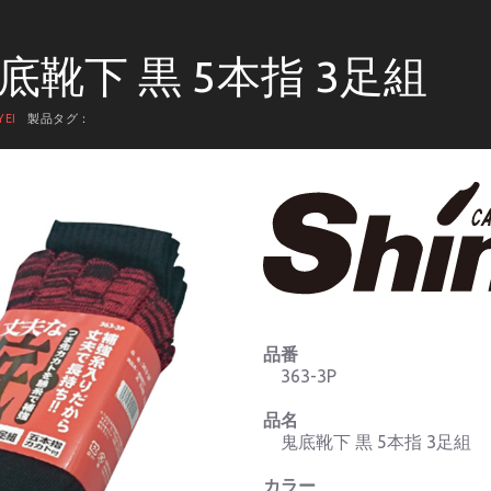
 鬼底靴下 黒 5本指 3足組
YEI
製品タグ：
品番
363-3P
品名
鬼底靴下 黒 5本指 3足組
カラー