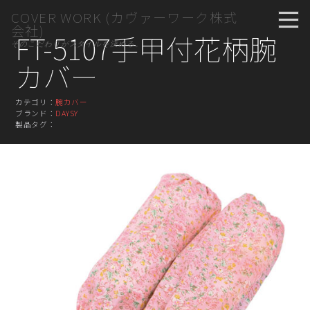
COVER WORK (カヴァーワーク株式
会社)
FT-5107手甲付花柄腕
そのこだわりがスタイルを決める。
カバー
カテゴリ：
腕カバー
ブランド：
DAYSY
製品タグ：