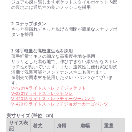
ジュアル感を醸し出すポケットスタイルポケット内部
の裏地には通気性の良いメッシュを採用
2. スナップボタン
さっと羽織れてさっと脱げる開閉が簡単なスナップボ
タンを採用
3. 薄手軽量な高密度生地を採用
薄手軽量でキメの細かな高密度生地を採用
サラリとした着心地で、伸びすぎない緩やかなストレ
ッチ性が効いています。また、速乾性に優れ家庭用洗
濯機で洗濯可能とメンテナンス性にも優れます。
※別売で同素材を使用したジレ・パンツがございま
す。
V-12014 ライトストレッチジャケット
V-22017 ライトストレッチジレ
V-42018 ライトストレッチイージーパンツ
V-42019 ライトストレッチジョガーカーゴパンツ
実寸サイズ (単位 : cm)
サイズ表
着丈
身幅
肩幅
重量
記