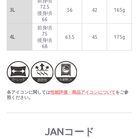
前身頃
72.5
3L
56
42
165g
後身頃
66
前身頃
75
4L
63.5
45
175g
後身頃
68
各アイコンに関しては
性能評価・商品アイコンについて
をご参
照ください。
JANコード