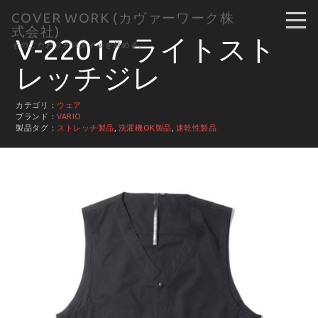
COVER WORK (カヴァーワーク株
式会社)
V-22017 ライトスト
そのこだわりがスタイルを決める。
レッチジレ
カテゴリ：
ウェア
ブランド：
VARIO
製品タグ：
ストレッチ製品
,
洗濯機OK製品
,
速乾性製品