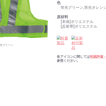
色
蛍光グリーン,蛍光オレンジ
原材料
[本体]ポリエステル
[反射帯]ポリエステル
光グリーン
各アイコンに関しては
性能評価
参照ください。