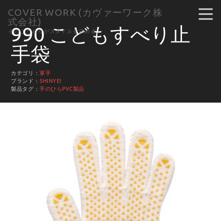
COVER WORK (カヴァーワーク株
式会社)
990 こどもすべり止
そのこだわりがスタイルを決める。
手袋
カテゴリ：
軍手
ブランド：
SHINYEI
製品タグ：
手のひらPVC製品